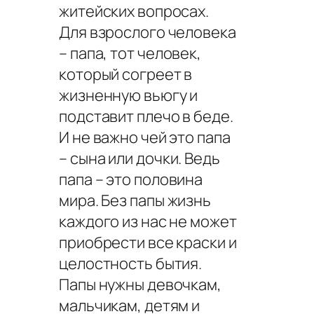
житейских вопросах.
Для взрослого человека
– папа, тот человек,
который согреет в
жизненную вьюгу и
подставит плечо в беде.
И не важно чей это папа
– сына или дочки. Ведь
папа – это половина
мира. Без папы жизнь
каждого из нас не может
приобрести все краски и
целостность бытия.
Папы нужны девочкам,
мальчикам, детям и