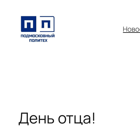
Перейти
к
содержимому
Ново
День отца!