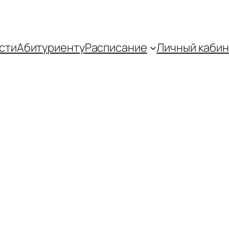
сти
Абитуриенту
Распиcание
Личный кабин