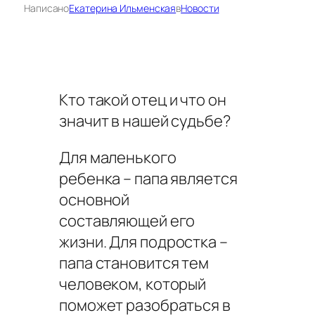
Написано
Екатерина Ильменская
в
Новости
Кто такой отец и что он
значит в нашей судьбе?
Для маленького
ребенка – папа является
основной
составляющей его
жизни. Для подростка –
папа становится тем
человеком, который
поможет разобраться в