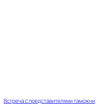
←
Встреча с представителями таможни