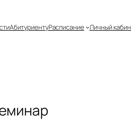
сти
Абитуриенту
Распиcание
Личный кабин
семинар