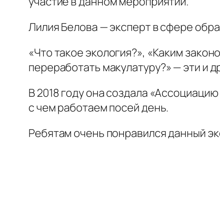
участие в данном мероприятии.
Лилия Белова — эксперт в сфере обра
«Что такое экология?», «Каким зако
переработать макулатуру?» — эти и д
В 2018 году она создала «Ассоциаци
с чем работаем посей день.
Ребятам очень понравился данный э