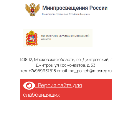
141802, Московская область, г.о. Дмитровский, г
Дмитров, ул Космонавтов, д. 33.
тел. +74959937618 email. mo_politeh@mosreg.ru
Версия сайта для
слабовидящих