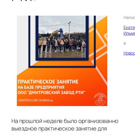
Напи
Екат
Ильм
в
Ново
На прошлой неделе было организованно
выездное практическое занятие для