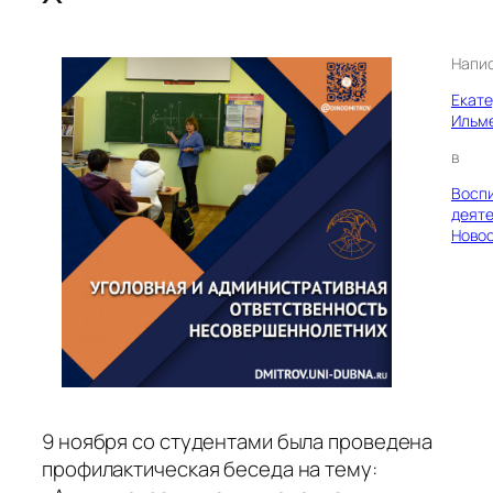
Напи
Екат
Ильм
в
Восп
деяте
Ново
9 ноября со студентами была проведена
профилактическая беседа на тему: