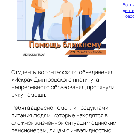
Восп
деяте
Ново
Студенты волонтерского объединения
«Искра» Дмитровского института
непрерывного образования, протянули
руку помощи.
Ребята адресно помогли продуктами
питания людям, которые находятся в
сложной жизненной ситуации: одиноким
пенсионерам, лицам с инвалидностью,