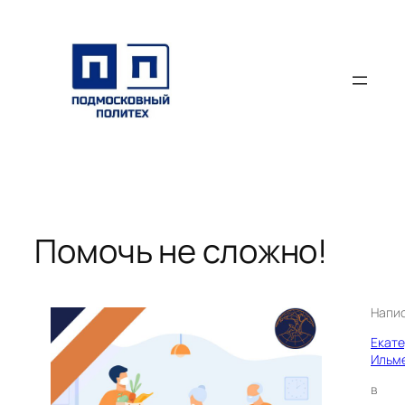
Перейти
к
содержимому
Помочь не сложно!
Напи
Екат
Ильм
в