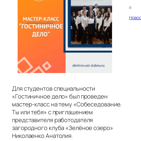
в
Ново
Для студентов специальности
«Гостиничное дело» был проведен
мастер-класс на тему «Собеседование.
Ты или тебя» с приглашением
представителя работодателя
загородного клуба «Зелёное озеро»
Николаенко Анатолия.