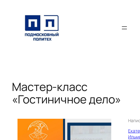
Перейти
к
содержимому
Мастер-класс
«Гостиничное дело»
Напи
Екат
Ильм