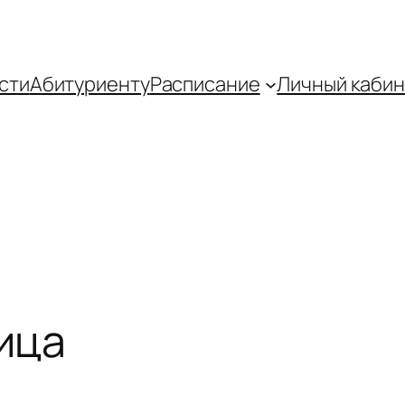
сти
Абитуриенту
Распиcание
Личный кабин
ица