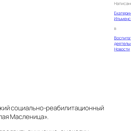
Написан
Екатери
Ильменс
в
Воспита
деятель
Новости
ский социально-реабилитационный
лая Масленица».