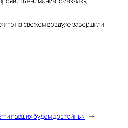
 проявить внимание, смекалку,
х игр на свежем воздухе завершили
яти павших будем достойны»
→