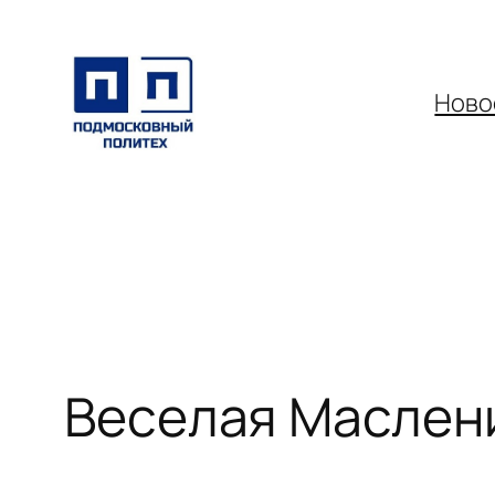
Перейти
к
содержимому
Ново
Веселая Маслен