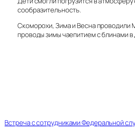
Дети смогли погрузится в атмосферу с
сообразительность.
Скоморохи, Зима и Весна проводили М
проводы зимы чаепитием с блинами в
←
Встреча с сотрудниками Федеральной сл