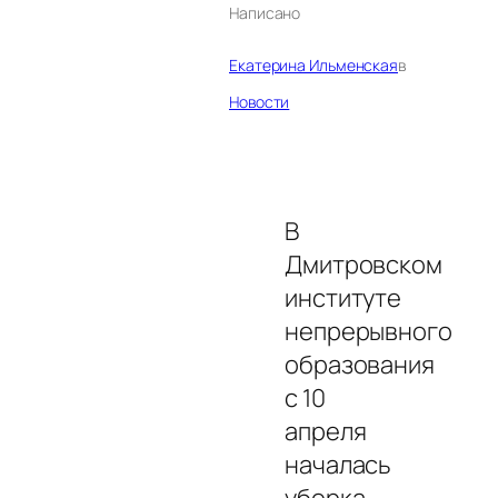
Написано
Екатерина Ильменская
в
Новости
В
Дмитровском
институте
непрерывного
образования
с 10
апреля
началась
уборка