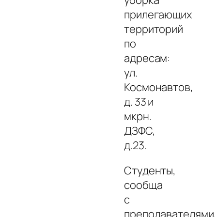
прилегающих
территорий
по
адресам:
ул.
Космонавтов,
д. 33 и
мкрн.
ДЗФС,
д.23.
Студенты,
сообща
с
преподавателями,