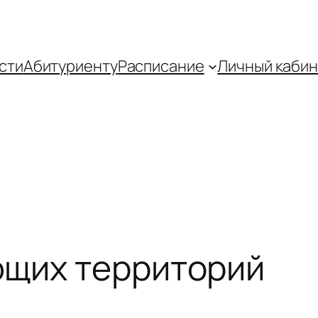
сти
Абитуриенту
Распиcание
Личный кабин
ющих территорий