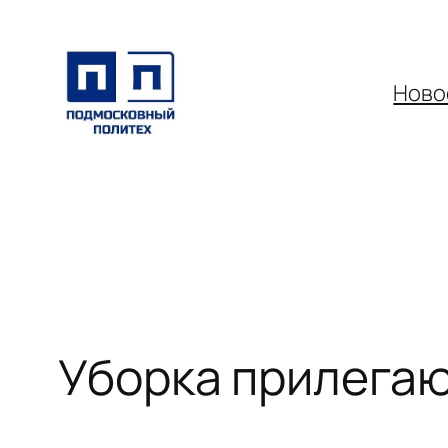
Перейти
к
содержимому
Ново
Уборка прилега