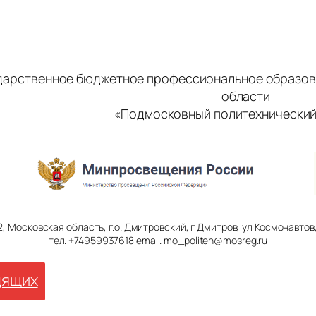
дарственное бюджетное профессиональное образов
области
«Подмосковный политехнический
2, Московская область, г.о. Дмитровский, г Дмитров, ул Космонавтов, 
тел. +74959937618 email. mo_politeh@mosreg.ru
дящих