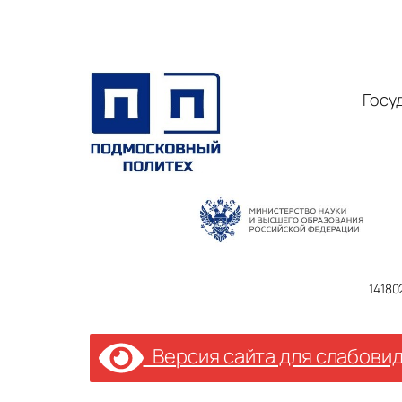
Госу
14180
Версия сайта для слабови