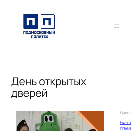
Перейти
к
содержимому
День открытых
дверей
Напи
Екат
Ильм