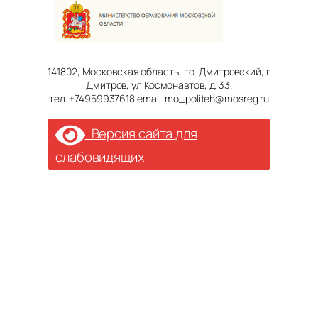
141802, Московская область, г.о. Дмитровский, г
Дмитров, ул Космонавтов, д. 33.
тел. +74959937618 email. mo_politeh@mosreg.ru
Версия сайта для
слабовидящих