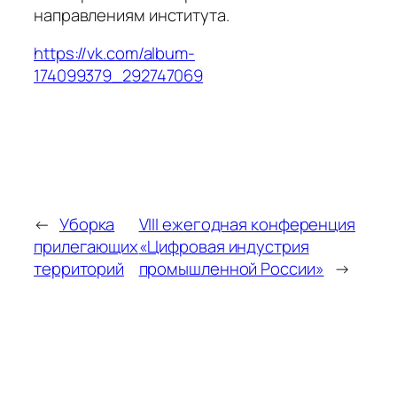
направлениям института.
https://vk.com/album-
174099379_292747069
←
Уборка
VIII ежегодная конференция
прилегающих
«Цифровая индустрия
территорий
промышленной России»
→