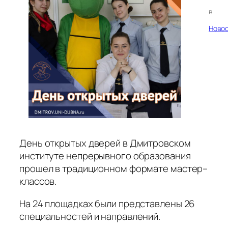
в
Ново
День открытых дверей в Дмитровском
институте непрерывного образования
прошел в традиционном формате мастер–
классов.
На 24 площадках были представлены 26
специальностей и направлений.