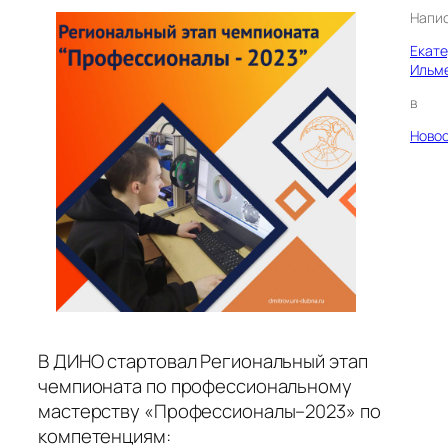
Напи
Екат
Ильм
в
Ново
В ДИНО стартовал Региональный этап
чемпионата по профессиональному
мастерству «Профессионалы–2023» по
компетенциям: