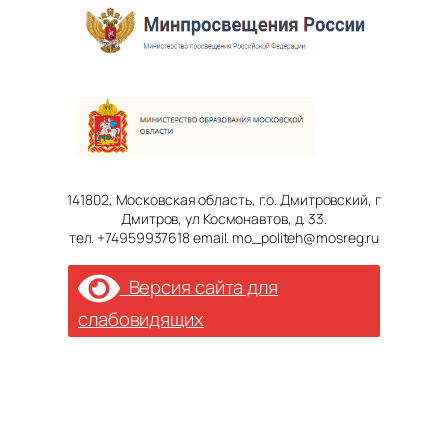
141802, Московская область, г.о. Дмитровский, г
Дмитров, ул Космонавтов, д. 33.
тел. +74959937618 email. mo_politeh@mosreg.ru
Версия сайта для
слабовидящих