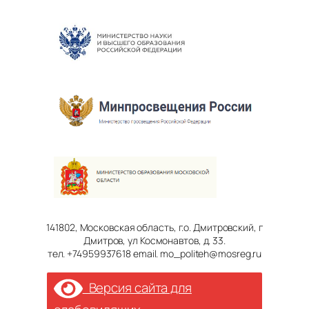
141802, Московская область, г.о. Дмитровский, г
Дмитров, ул Космонавтов, д. 33.
тел. +74959937618 email. mo_politeh@mosreg.ru
Версия сайта для