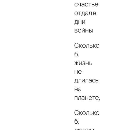
счастье
отдал в
дни
войны
Сколько
б,
жизнь
не
длилась
на
планете,
Сколько
б,
людям