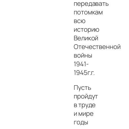
передавать
потомкам
всю
историю
Великой
Отечественной
войны
1941-
1945г.г.
Пусть
пройдут
в труде
и мире
годы