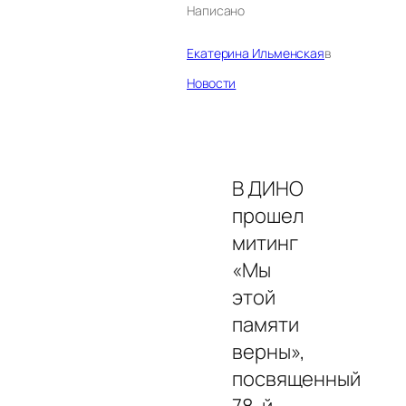
Написано
Екатерина Ильменская
в
Новости
В ДИНО
прошел
митинг
«Мы
этой
памяти
верны»,
посвященный
78-й