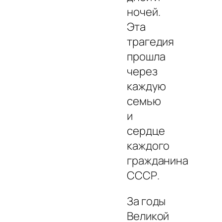
ночей.
Эта
трагедия
прошла
через
каждую
семью
и
сердце
каждого
гражданина
СССР.
За годы
Великой