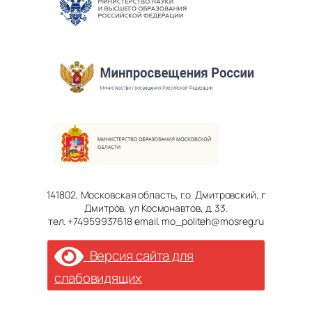
141802, Московская область, г.о. Дмитровский, г
Дмитров, ул Космонавтов, д. 33.
тел. +74959937618 email. mo_politeh@mosreg.ru
Версия сайта для
слабовидящих