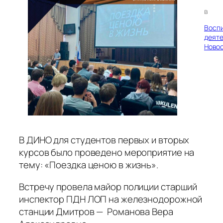
в
Восп
деяте
Ново
В ДИНО для студентов первых и вторых
курсов было проведено мероприятие на
тему: «Поездка ценою в жизнь».
Встречу провела майор полиции старший
инспектор ПДН ЛОП на железнодорожной
станции Дмитров — Романова Вера