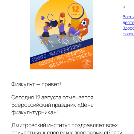
в
Восп
деяте
Здор
Ново
Физкульт — привет!
Сегодня 12 августа отмечается
Всероссийский праздник «День
физкультурника»!
Дмитровский институт поздравляет всех
причастных к спорту и к здоровому образу