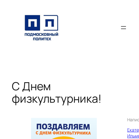
Перейти
к
содержимому
С Днем
физкультурника!
Напи
Екат
Ильм