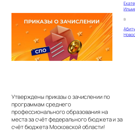
Екат
Ильм
в
Абит
Ново
Утверждены приказы о зачислении по
программам среднего
профессионального образования на
места за счёт федерального бюджета и за
счёт бюджета Московской области!