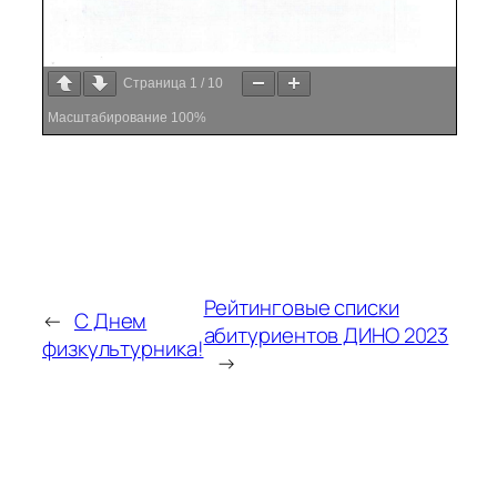
Страница
1
/
10
Масштабирование
100%
Рейтинговые списки
←
С Днем
абитуриентов ДИНО 2023
физкультурника!
→