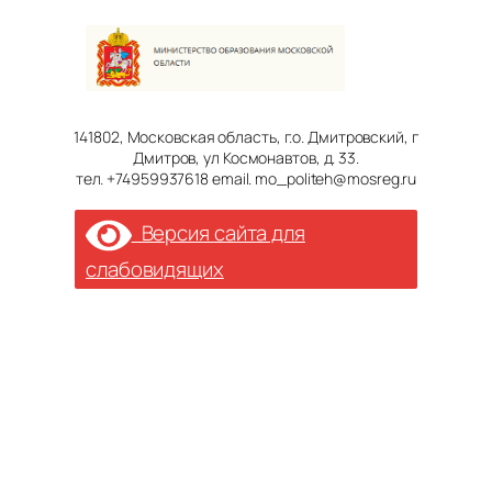
141802, Московская область, г.о. Дмитровский, г
Дмитров, ул Космонавтов, д. 33.
тел. +74959937618 email. mo_politeh@mosreg.ru
Версия сайта для
слабовидящих