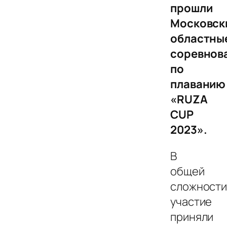
прошли
Московск
областны
соревнов
по
плаванию
«RUZA
CUP
2023».
В
общей
сложност
участие
приняли