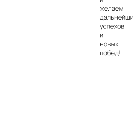
желаем
дальнейш
успехов
и
новых
побед!