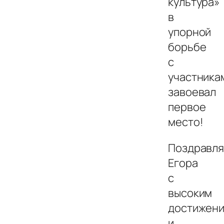
культура»
в
упорной
борьбе
с
участника
завоевал
первое
место!
Поздравл
Егора
с
высоким
достижен
и