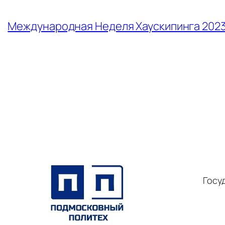
←
Международная Неделя Хаускипинга 202
Госу