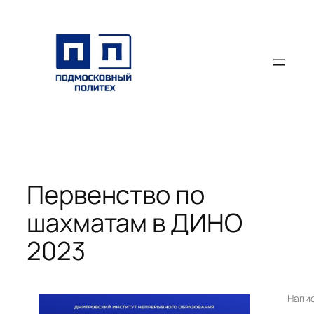
Перейти
к
содержимому
Первенство по
шахматам в ДИНО
2023
Напи