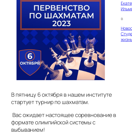
Екат
Ильм
в
Ново
Студ
жизн
В пятницу 6 октября в нашем институте
стартует турнир по шахматам.
Вас ожидает настоящее соревнование в
формате олимпийской системы с
выбыванием!