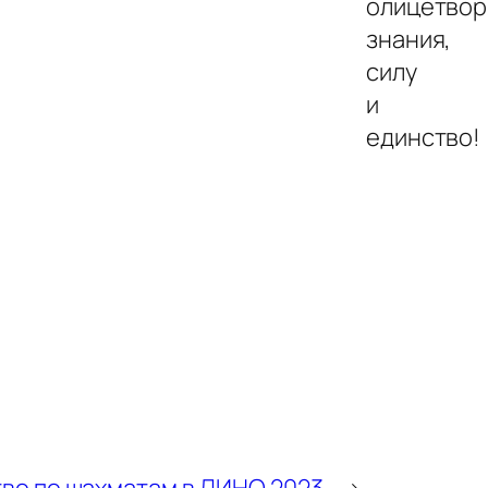
олицетвор
знания,
силу
и
единство!
во по шахматам в ДИНО 2023
→