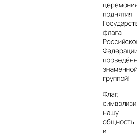
церемони
поднятия
Государст
флага
Российско
Федерации
проведён
знамённо
группой!
Флаг,
символиз
нашу
общность
и