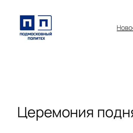
Перейти
к
содержимому
Ново
Церемония подн