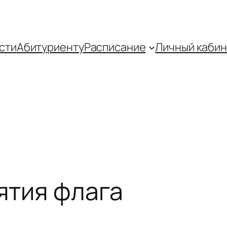
сти
Абитуриенту
Распиcание
Личный кабин
ятия флага