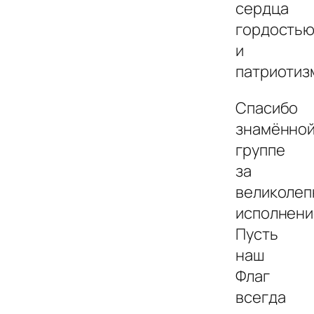
сердца
гордость
и
патриотиз
Спасибо
знамённо
группе
за
великолеп
исполнени
Пусть
наш
Флаг
всегда