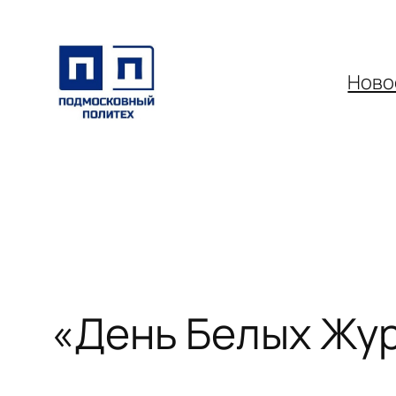
Перейти
к
содержимому
Ново
«День Белых Жу