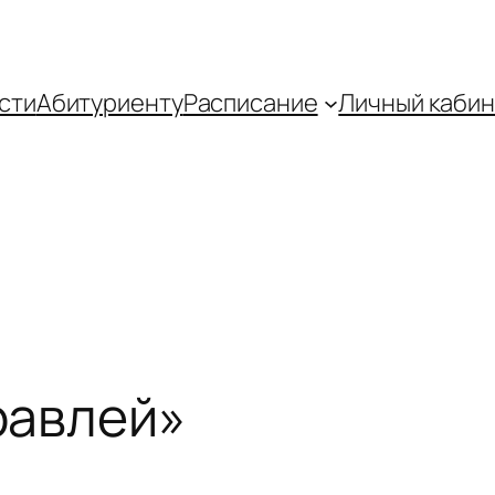
сти
Абитуриенту
Распиcание
Личный кабин
равлей»