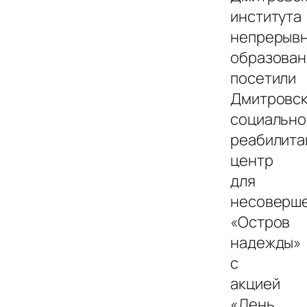
института
непрерыв
образован
посетили
Дмитровс
социально
реабилита
центр
для
несоверш
«Остров
надежды»
с
акцией
«День