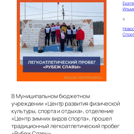
Екат
Ильм
в
Ново
Спор
В Муниципальном бюджетном
учреждении «Центр развития физической
культуры, спорта и отдыха», отделение
«Центр зимних видов спорта», прошел
традиционный легкоатлетический пробег
«Рубеж Славы».