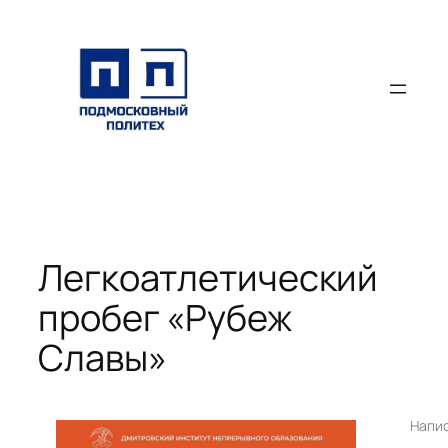
Перейти
к
содержимому
Легкоатлетический
пробег «Рубеж
Славы»
Напи