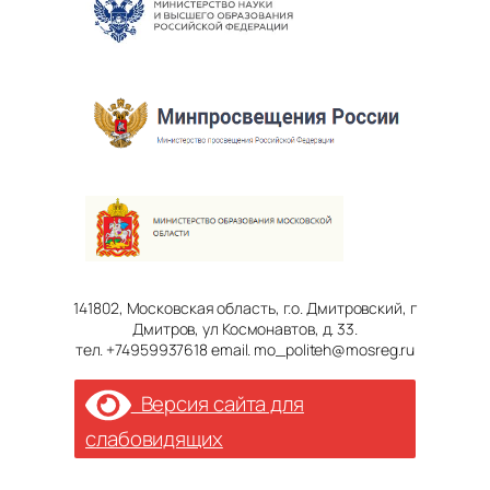
141802, Московская область, г.о. Дмитровский, г
Дмитров, ул Космонавтов, д. 33.
тел. +74959937618 email. mo_politeh@mosreg.ru
Версия сайта для
слабовидящих