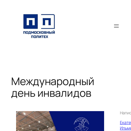
Перейти
к
содержимому
Международный
день инвалидов
Напи
Екат
Ильм