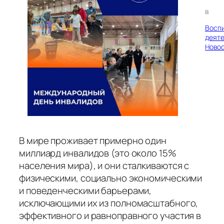
в
Восп
деяте
Ново
В мире проживает примерно один
миллиард инвалидов (это около 15%
населения мира), и они сталкиваются с
физическими, социально экономическими
и поведенческими барьерами,
исключающими их из полномасштабного,
эффективного и равноправного участия в