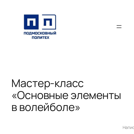
Перейти
к
содержимому
Мастер-класс
«Основные элементы
в волейболе»
Напи