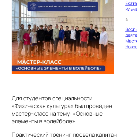
Екат
Ильм
в
Восп
деяте
Маст
Ново
Для студентов специальности
«Физическая культура» был проведён
мастер-класс на тему: «Основные
элементы в волейболе».
Практический тренинг провела капитан