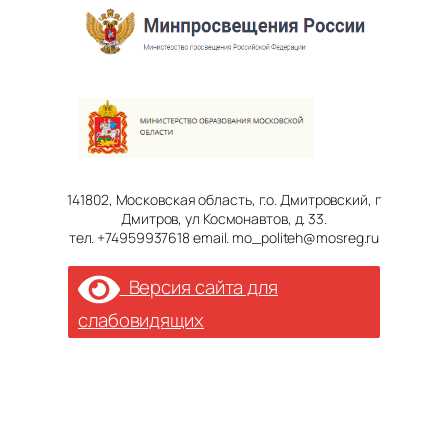
141802, Московская область, г.о. Дмитровский, г
Дмитров, ул Космонавтов, д. 33.
тел. +74959937618 email. mo_politeh@mosreg.ru
Версия сайта для
слабовидящих