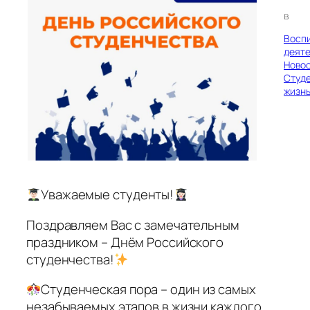
в
Восп
деяте
Ново
Студ
жизн
Уважаемые студенты!
Поздравляем Вас с замечательным
праздником – Днём Российского
студенчества!
Студенческая пора – один из самых
незабываемых этапов в жизни каждого