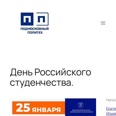
Перейти
к
содержимому
День Российского
студенчества.
Напи
Екат
Ильм