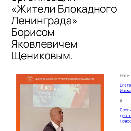
«Жители Блокадного
Ленинграда»
Борисом
Яковлевичем
Щениковым.
Напи
Екат
Ильм
в
Восп
деяте
Ново