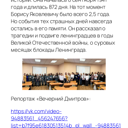
года и длилась 872 дня. На тот момент
Борису Яковлевичу было всего 2,5 года.
Но события тех страшных дней навсегда
остались в его памяти. Он рассказал о
трагедии и подвиге ленинградцев в годы
Великой Отечественной войны, о суровых
месяцах блокады Ленинграда.
Репортаж «Вечерний Дмитров»:
https://vk.com/video-
94883561_456247656?
list=b7f95e61830513514b_pl_wall_-94883561