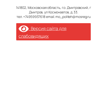
141802, Московская область, г.о. Дмитровский, г
Дмитров, ул Космонавтов, д. 33.
тел. +74959937618 email. mo_politeh@mosreg.ru
Версия сайта для
слабовидящих