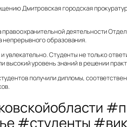
ещению Дмитровская городская прокуратур
та правоохранительной деятельности Отде
а непрерывного образования.
 и увлекательно. Студенты не только ответ
ли высокий уровень знаний в решении практ
тудентов получили дипломы, соответствен
ов.
ковскойобласти #п
е #студенты #вик