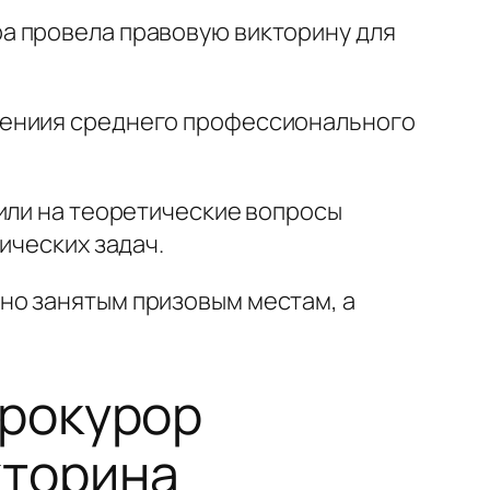
а провела правовую викторину для
лениия среднего профессионального
или на теоретические вопросы
ических задач.
но занятым призовым местам, а
рокурор
торина