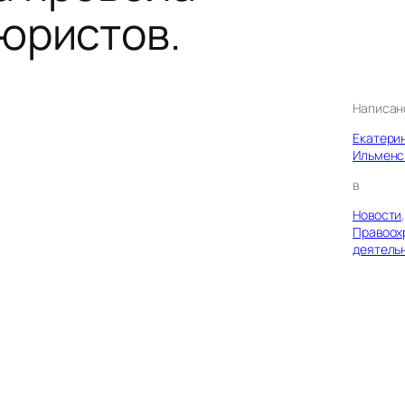
юристов.
Написан
Екатери
Ильменс
в
Новости
Правоох
деятель