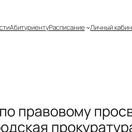
сти
Абитуриенту
Распиcание
Личный кабин
 по правовому про
одская прокуратур