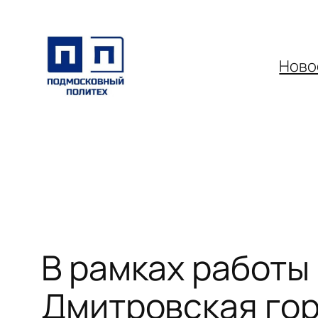
Перейти
к
содержимому
Ново
В рамках работы
Дмитровская гор