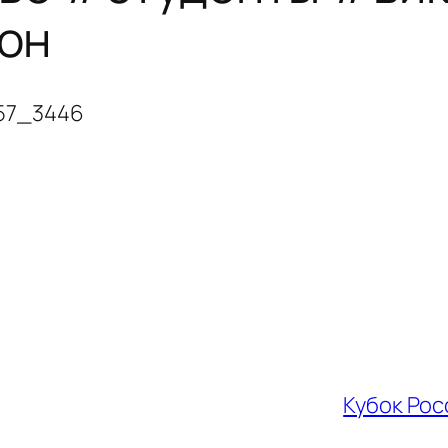
он
957_3446
Кубок Рос