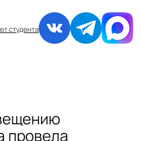
ет студента
свещению
а провела