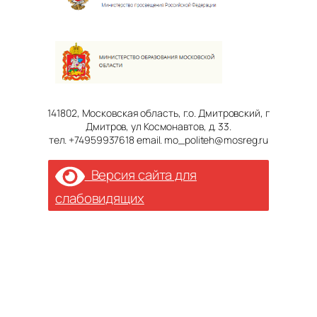
141802, Московская область, г.о. Дмитровский, г
Дмитров, ул Космонавтов, д. 33.
тел. +74959937618 email. mo_politeh@mosreg.ru
Версия сайта для
слабовидящих