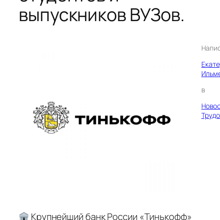
выпускников ВУЗов.
Напи
Екат
Ильм
в
Ново
Трудо
Крупнейший банк России «Тинькофф»