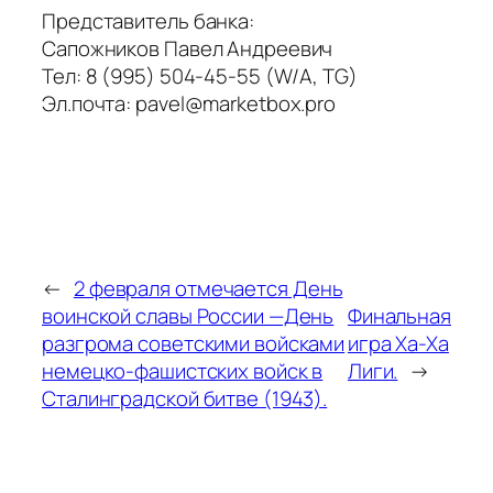
Представитель банка:
Сапожников Павел Андреевич
Тел: 8 (995) 504-45-55 (W/A, TG)
Эл.почта: pavel@marketbox.pro
←
2 февраля отмечается День
воинской славы России —День
Финальная
разгрома советскими войсками
игра Ха-Ха
немецко-фашистских войск в
Лиги.
→
Сталинградской битве (1943).