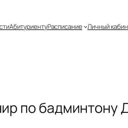
сти
Абитуриенту
Распиcание
Личный кабин
ир по бадминтону 