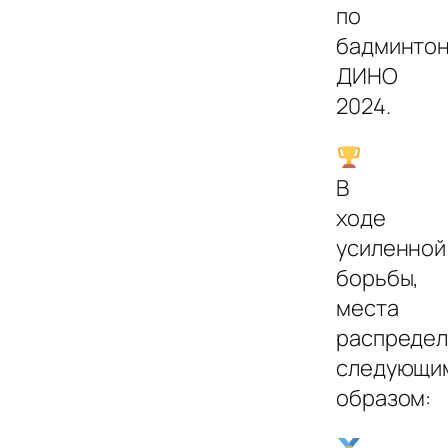
по
бадминто
ДИНО
2024.
В
ходе
усиленной
борьбы,
места
распредел
следующи
образом: