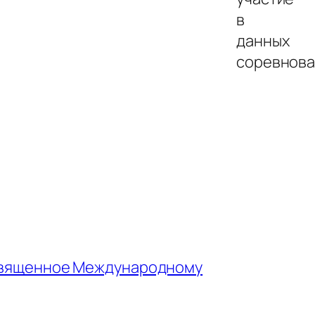
в
данных
соревнова
освященное Международному