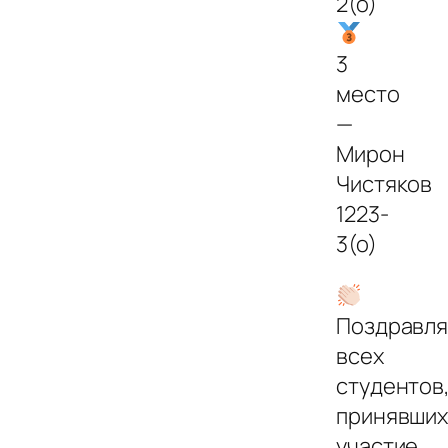
2(о)
3
место
—
Мирон
Чистяков
1223-
3(о)
Поздравл
всех
студентов
принявши
участие