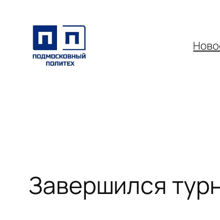
Перейти
к
содержимому
Ново
Завершился турн