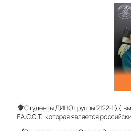
Студенты ДИНО группы 2122-1(о) 
F.A.С.С.T., которая является россий