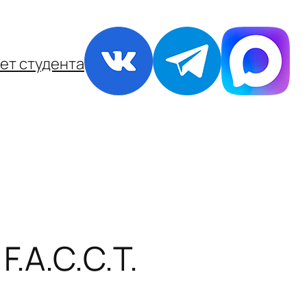
ет студента
.A.С.С.T.