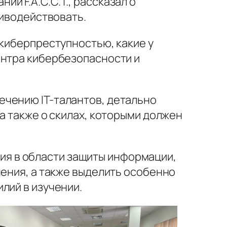
и F.A.C.C.T., рассказал о
тиводействовать.
 киберпреступностью, какие у
ентра кибербезопасности и
ечению IT-талантов, детально
а также о скилах, которыми должен
ия в области защиты информации,
чения, а также выделить особенно
лий в изучении.