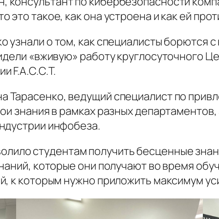
, консультант по кибербезопасности компани
 это такое, как она устроена и как ей про
ко узнали о том, как специалисты борются с
видели «вживую» работу круглосуточного Ц
 F.A.C.C.T.
на Тарасенко, ведущий специалист по привл
ои знания в рамках разных департаментов, 
ндустрии инфобеза.
олило студентам получить бесценные знан
наний, которые они получают во время обу
, к которым нужно приложить максимум уси