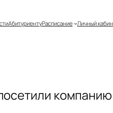
сти
Абитуриенту
Распиcание
Личный кабин
осетили компанию F