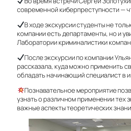
Во время встречи Сергей Золотухин
современной киберпреступности — что
В ходе экскурсии студенты не толь
компании есть департаменты, но и у
Лаборатории криминалистики компании
После экскурсии по компании Улья
рассказала, куда можно применить св
обладать начинающий специалист в и
Познавательное мероприятие позв
узнать о различном применении тех з
важные аспекты теоретических знаний