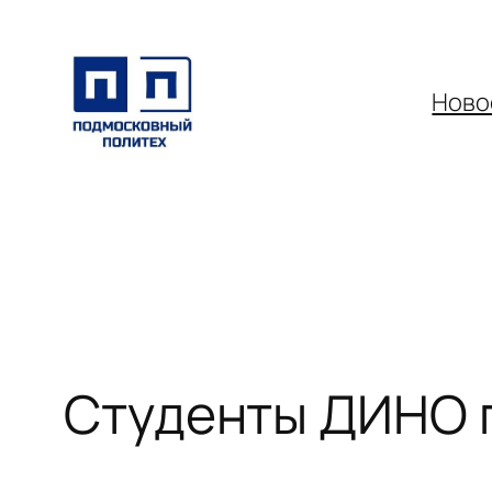
Перейти
к
содержимому
Ново
Студенты ДИНО п