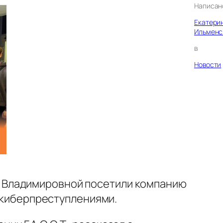
Написан
Екатери
Ильменс
в
Новости
й Владимировной посетили компанию
с киберпреступлениями.