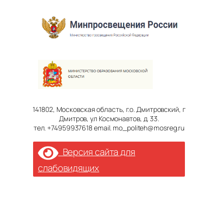
141802, Московская область, г.о. Дмитровский, г
Дмитров, ул Космонавтов, д. 33.
тел. +74959937618 email. mo_politeh@mosreg.ru
Версия сайта для
слабовидящих