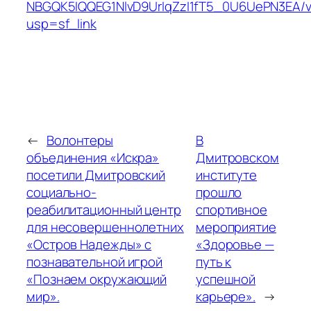
NBGQK5IQQEG1NlvD9UrIqZzI1fT5_0U6UePN3EA/v
usp=sf_link
←
Волонтеры
В
объединения «Искра»
Дмитровском
посетили Дмитровский
институте
социально-
прошло
реабилитационный центр
спортивное
для несовершеннолетних
мероприятие
«Остров Надежды» с
«Здоровье —
познавательной игрой
путь к
«Познаем окружающий
успешной
мир».
карьере».
→