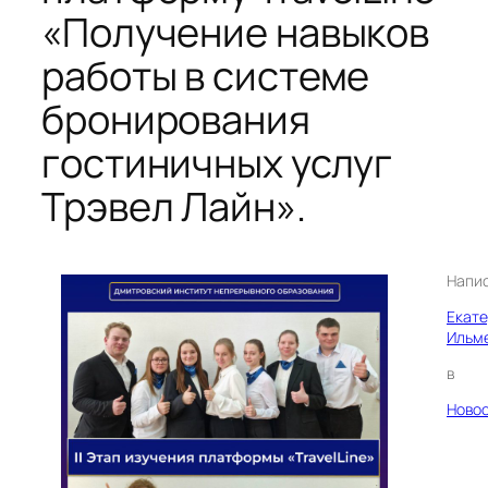
«Получение навыков
работы в системе
бронирования
гостиничных услуг
Трэвел Лайн».
Напи
Екат
Ильм
в
Ново