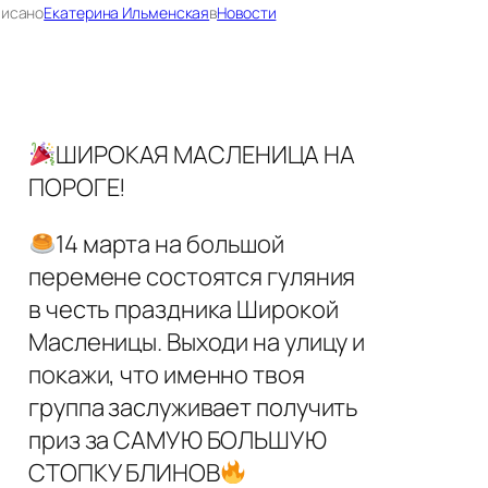
писано
Екатерина Ильменская
в
Новости
ШИРОКАЯ МАСЛЕНИЦА НА
ПОРОГЕ!
14 марта на большой
перемене состоятся гуляния
в честь праздника Широкой
Масленицы. Выходи на улицу и
покажи, что именно твоя
группа заслуживает получить
приз за САМУЮ БОЛЬШУЮ
СТОПКУ БЛИНОВ