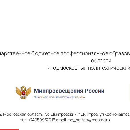
дарственное бюджетное профессиональное образов
области
«Подмосковный политехнический
2, Московская область, г.о. Дмитровский, г Дмитров, ул Космонавтов, 
тел. +74959937618 email. mo_politeh@mosreg.ru