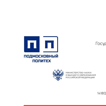
Госу
14180