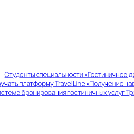
←
Студенты специальности «Гостиничное 
зучать платформу TravelLine «Получение на
истеме бронирования гостиничных услуг Тр