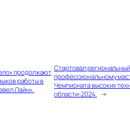
Стартовал региональный
дело» продолжают
профессиональному мас
выков работы в
Чемпионата высоких тех
эвел Лайн».
области-2024.
→