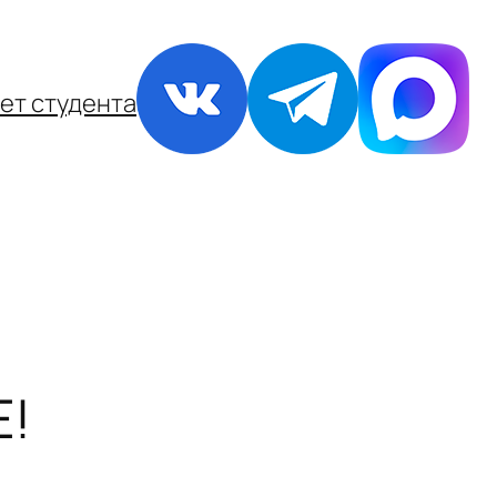
ет студента
!