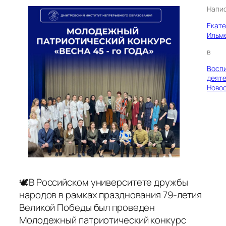
Напи
Екат
Ильм
в
Восп
деяте
Ново
🕊В Российском университете дружбы
народов в рамках празднования 79-летия
Великой Победы был проведен
Молодежный патриотический конкурс