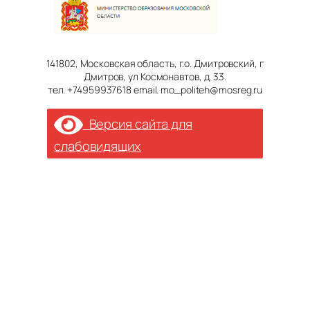
141802, Московская область, г.о. Дмитровский, г
Дмитров, ул Космонавтов, д. 33.
тел. +74959937618 email. mo_politeh@mosreg.ru
Версия сайта для
слабовидящих