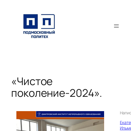
Перейти
к
содержимому
«Чистое
поколение-2024».
Напи
Екат
Ильм