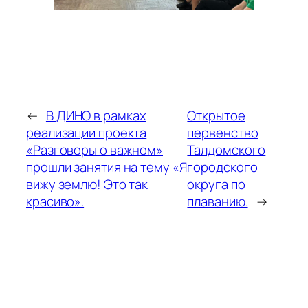
←
В ДИНО в рамках
Открытое
реализации проекта
первенство
«Разговоры о важном»
Талдомского
прошли занятия на тему «Я
городского
вижу землю! Это так
округа по
красиво».
плаванию.
→