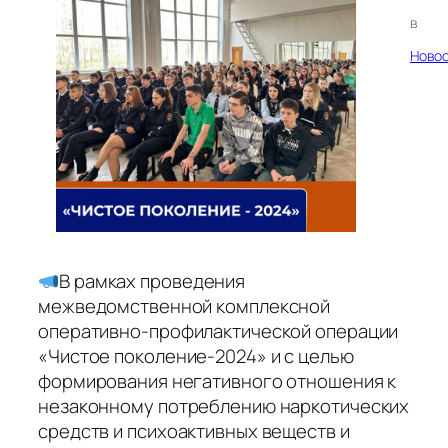
в
Ново
В рамках проведения
межведомственной комплексной
оперативно-профилактической операции
«Чистое поколение-2024» и с целью
формирования негативного отношения к
незаконному потреблению наркотических
средств и психоактивных веществ и