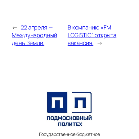
←
22 апреля —
В компанию «FM
Международный
LOGISTIC” открыта
день Земли.
вакансия.
→
Государственное бюджетное