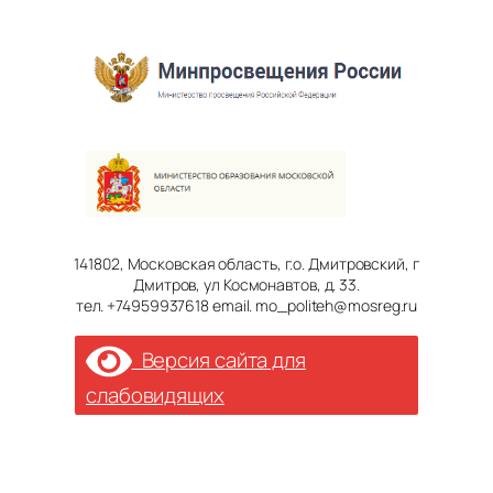
141802, Московская область, г.о. Дмитровский, г
Дмитров, ул Космонавтов, д. 33.
тел. +74959937618 email. mo_politeh@mosreg.ru
Версия сайта для
слабовидящих