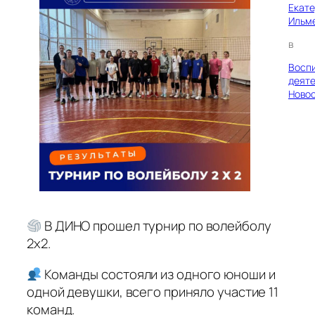
Екат
Ильм
в
Восп
деяте
Ново
В ДИНО прошел турнир по волейболу
2х2.
Команды состояли из одного юноши и
одной девушки, всего приняло участие 11
команд.