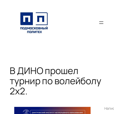
Перейти
к
содержимому
В ДИНО прошел
турнир по волейболу
2х2.
Напи