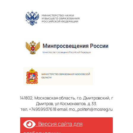
141802, Московская область, г.о. Дмитровский, г
Дмитров, ул Космонавтов, д. 33.
тел. +74959937618 email. mo_politeh@mosreg.ru
Версия сайта для