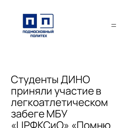
Перейти
к
содержимому
Студенты ДИНО
приняли участие в
легкоатлетическом
забеге МБУ
«ЦРФКСиО» «Помню.