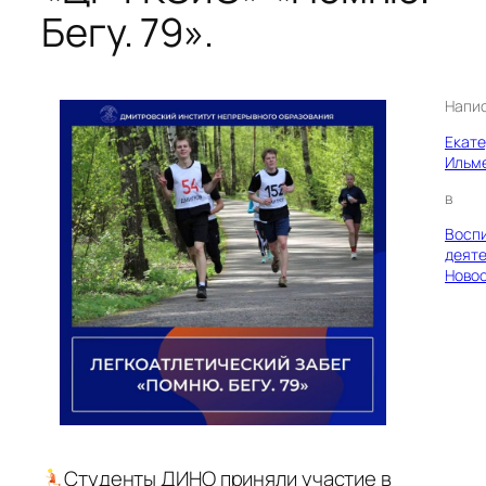
Бегу. 79».
Напи
Екат
Ильм
в
Восп
деяте
Ново
Студенты ДИНО приняли участие в