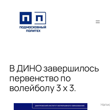
Перейти
к
содержимому
В ДИНО завершилось
первенство по
волейболу 3 х 3.
Напи