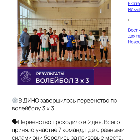
Екат
Ильм
в
Восп
деяте
Ново
В ДИНО завершилось первенство по
волейболу 3 х 3.
🗣Первенство проходило в 2 дня. Всего
приняло участие 7 команд, где с равными
силами они боролись за призовые места.