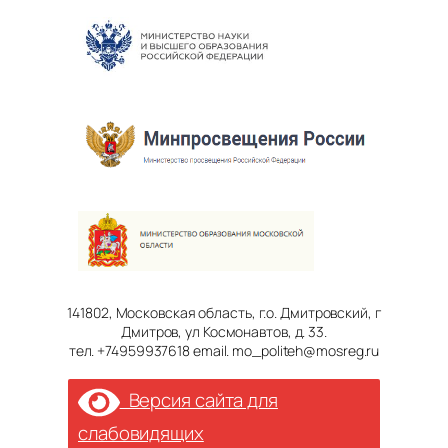
141802, Московская область, г.о. Дмитровский, г
Дмитров, ул Космонавтов, д. 33.
тел. +74959937618 email. mo_politeh@mosreg.ru
Версия сайта для
слабовидящих