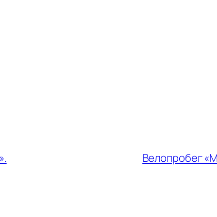
».
Велопробег «М