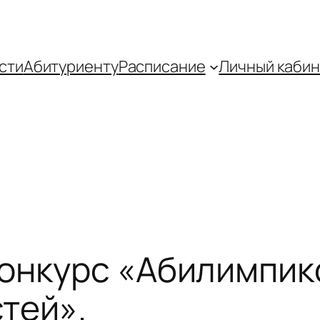
сти
Абитуриенту
Распиcание
Личный кабин
онкурс «Абилимпикс
тей».