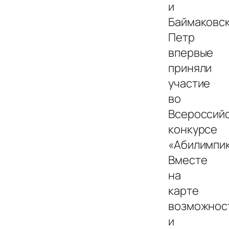
и
Баймаковс
Петр
впервые
приняли
участие
во
Всероссий
конкурсе
«Абилимпик
Вместе
на
карте
возможнос
и