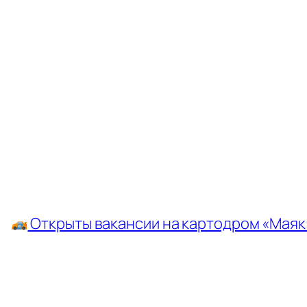
←
Открыты вакансии на картодром «Маяк