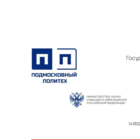
Госу
14180