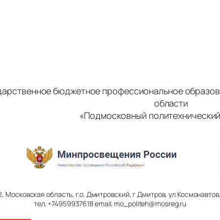
дарственное бюджетное профессиональное образов
области
«Подмосковный политехнический
2, Московская область, г.о. Дмитровский, г Дмитров, ул Космонавтов, 
тел. +74959937618 email. mo_politeh@mosreg.ru