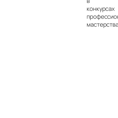
в
конкурсах
профессио
мастерства