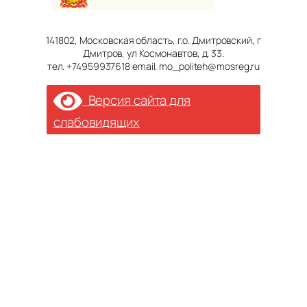
141802, Московская область, г.о. Дмитровский, г
Дмитров, ул Космонавтов, д. 33.
тел. +74959937618 email. mo_politeh@mosreg.ru
Версия сайта для
слабовидящих