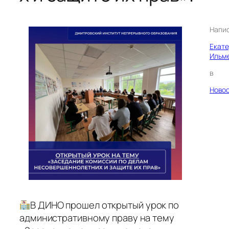
Напи
Екат
Ильм
в
Ново
В ДИНО прошел открытый урок по
административному праву на тему