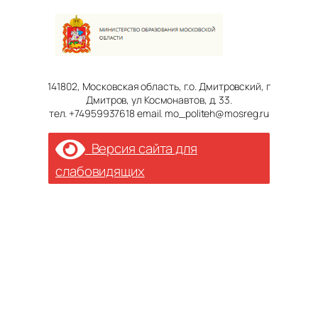
141802, Московская область, г.о. Дмитровский, г
Дмитров, ул Космонавтов, д. 33.
тел. +74959937618 email. mo_politeh@mosreg.ru
Версия сайта для
слабовидящих