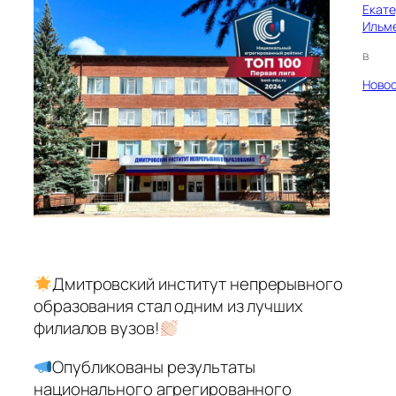
Екат
Ильм
в
Ново
Дмитровский институт непрерывного
образования стал одним из лучших
филиалов вузов!
Опубликованы результаты
национального агрегированного