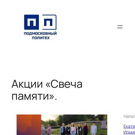
Перейти
к
содержимому
Акции «Свеча
памяти».
Напи
Екат
Ильм