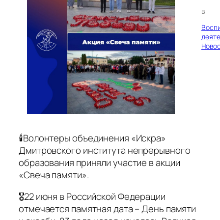
в
Восп
деяте
Ново
🕯Волонтеры объединения «Искра»
Дмитровского института непрерывного
образования приняли участие в акции
«Свеча памяти».
🎖22 июня в Российской Федерации
отмечается памятная дата – День памяти