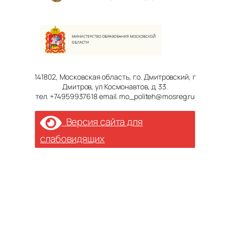
141802, Московская область, г.о. Дмитровский, г
Дмитров, ул Космонавтов, д. 33.
тел. +74959937618 email. mo_politeh@mosreg.ru
Версия сайта для
слабовидящих