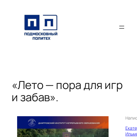
Перейти
к
содержимому
«Лето — пора для игр
и забав».
Напи
Екат
Ильм