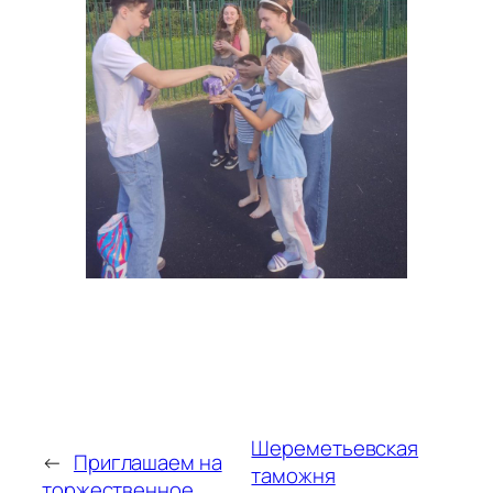
Шереметьевская
←
Приглашаем на
таможня
торжественное