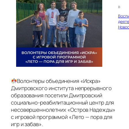
в
Восп
деяте
Ново
Волонтеры объединения «Искра»
Дмитровского института непрерывного
образования посетили Дмитровский
социально-реабилитационный центр для
несовершеннолетних «Остров Надежды»
с игровой программой «Лето — пора для
игр и забав».