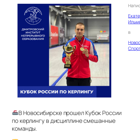
Напи
Екат
Ильм
в
Ново
Спор
В Новосибирске прошел Кубок России
по керлингу в дисциплине смешанные
команды.