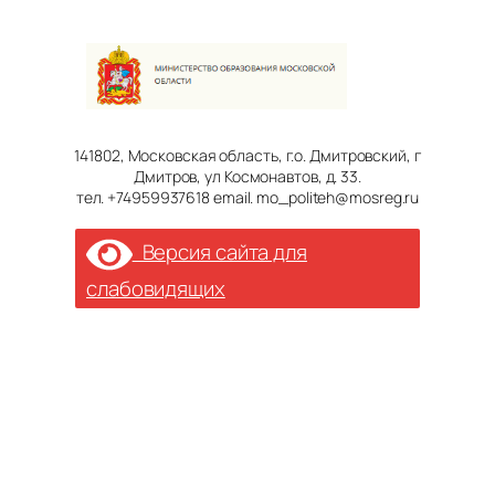
141802, Московская область, г.о. Дмитровский, г
Дмитров, ул Космонавтов, д. 33.
тел. +74959937618 email. mo_politeh@mosreg.ru
Версия сайта для
слабовидящих