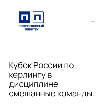
Перейти
к
содержимому
Кубок России по
керлингу в
дисциплине
смешанные команды.