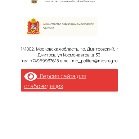
141802, Московская область, г.о. Дмитровский, г
Дмитров, ул Космонавтов, д. 33.
тел. +74959937618 email. mo_politeh@mosreg.ru
Версия сайта для
слабовидящих