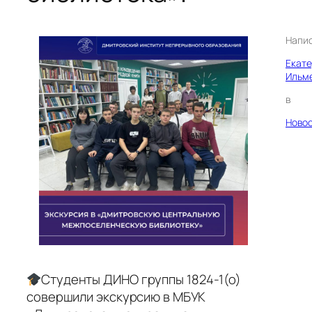
Напи
Екат
Ильм
в
Ново
Студенты ДИНО группы 1824-1(о)
совершили экскурсию в МБУК