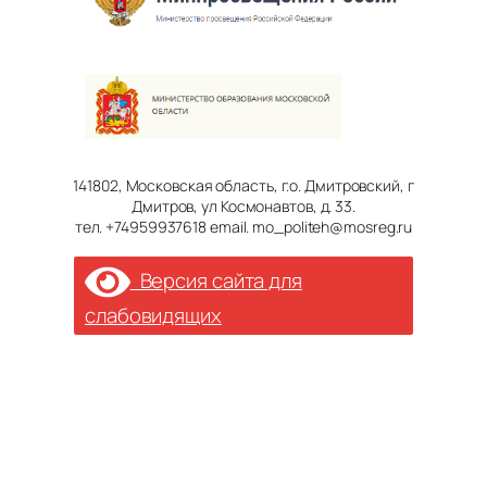
141802, Московская область, г.о. Дмитровский, г
Дмитров, ул Космонавтов, д. 33.
тел. +74959937618 email. mo_politeh@mosreg.ru
Версия сайта для
слабовидящих