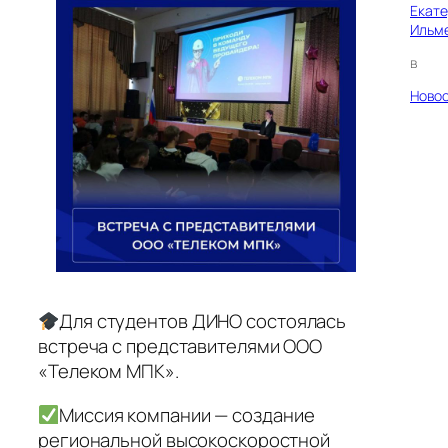
Екат
Ильм
в
Ново
Для студентов ДИНО состоялась
встреча с представителями ООО
«Телеком МПК».
Миссия компании — создание
региональной высокоскоростной