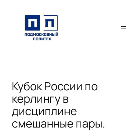
Перейти
к
содержимому
Кубок России по
керлингу в
дисциплине
смешанные пары.