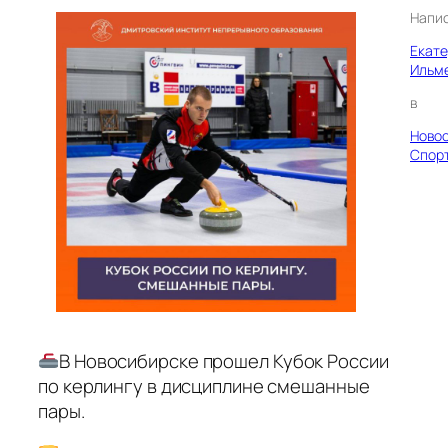
Напи
Екат
Ильм
в
Ново
Спор
В Новосибирске прошел Кубок России
по керлингу в дисциплине смешанные
пары.