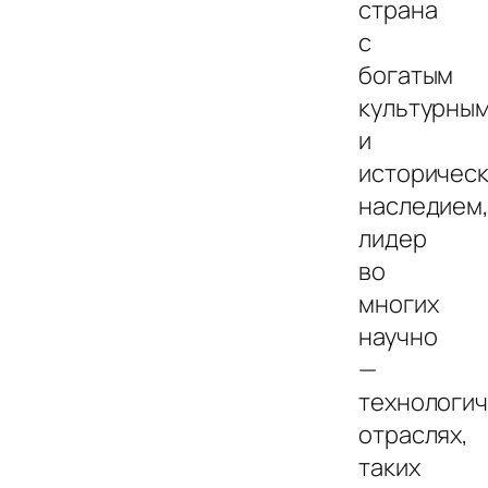
страна
с
богатым
культурны
и
историчес
наследием
лидер
во
многих
научно
—
технологич
отраслях,
таких