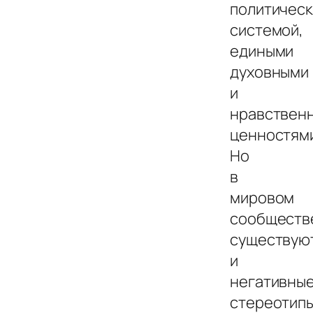
политичес
системой,
едиными
духовными
и
нравствен
ценностям
Но
в
мировом
сообществ
существую
и
негативны
стереотип