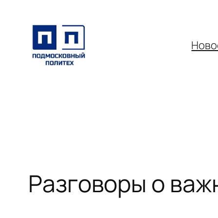
Перейти
к
содержимому
Ново
Разговоры о важ