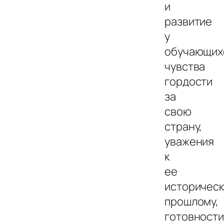
и
развитие
у
обучающих
чувства
гордости
за
свою
страну,
уважения
к
ее
историчес
прошлому,
готовност