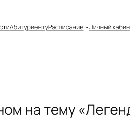
сти
Абитуриенту
Распиcание
Личный кабин
ном на тему «Леген