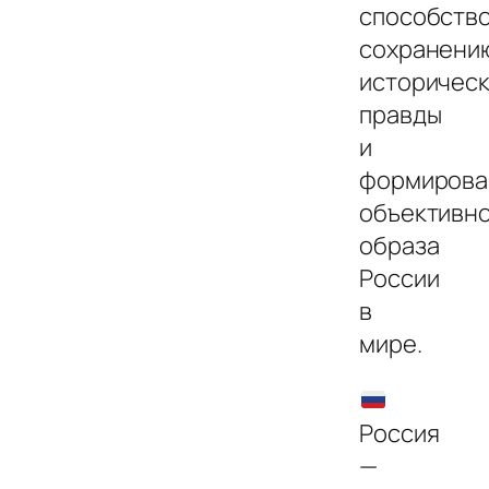
способств
сохранени
историчес
правды
и
формиров
объективн
образа
России
в
мире.
Россия
—