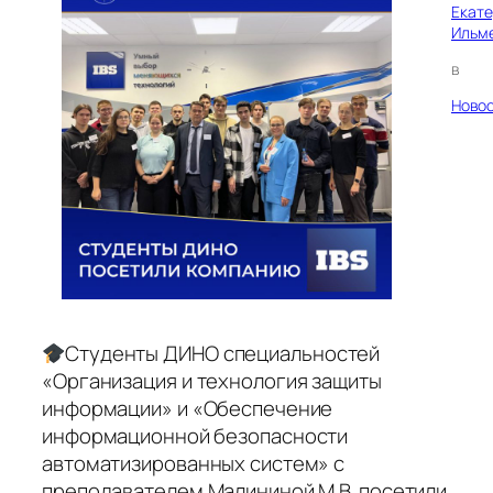
Екат
Ильм
в
Ново
Cтуденты ДИНО специальностей
«Организация и технология защиты
информации» и «Обеспечение
информационной безопасности
автоматизированных систем» с
преподавателем Малининой М.В. посетили