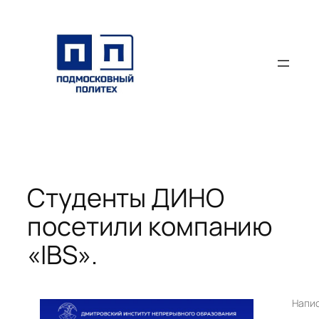
Перейти
к
содержимому
Студенты ДИНО
посетили компанию
«IBS».
Напи