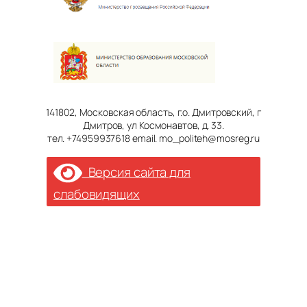
141802, Московская область, г.о. Дмитровский, г
Дмитров, ул Космонавтов, д. 33.
тел. +74959937618 email. mo_politeh@mosreg.ru
Версия сайта для
слабовидящих