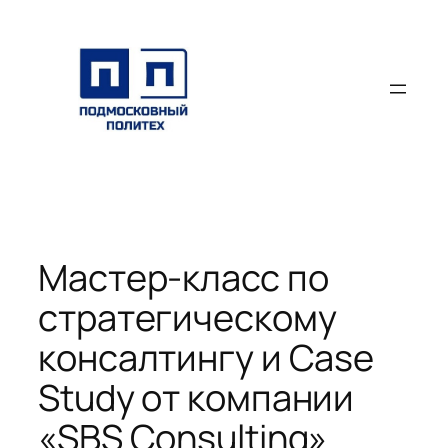
Перейти
к
содержимому
Мастер-класс по
стратегическому
консалтингу и Case
Study от компании
«SBS Consulting»