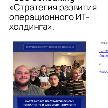
«Стратегия развития
операционного ИТ-
холдинга».
Напи
Екат
Ильм
в
Ново